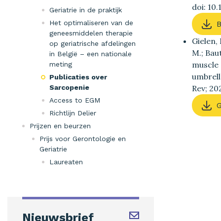
doi: 10
Geriatrie in de praktijk
Het optimaliseren van de
B
geneesmiddelen therapie
Gielen,
op geriatrische afdelingen
M.; Bau
in België – een nationale
muscle 
meting
umbrell
Publicaties over
Sarcopenie
Rev; 20
Access to EGM
G
Richtlijn Delier
Prijzen en beurzen
Prijs voor Gerontologie en
Geriatrie
Laureaten
Nieuwsbrief