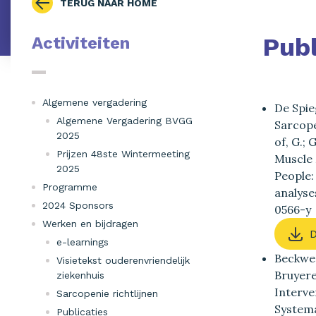
TERUG NAAR HOME
Publ
Activiteiten
Algemene vergadering
De Spieg
Algemene Vergadering BVGG
Sarcope
2025
of, G.;
Prijzen 48ste Wintermeeting
Muscle 
2025
People:
Programme
analyse
2024 Sponsors
0566-y
Werken en bijdragen
D
e-learnings
Beckwee,
Visietekst ouderenvriendelijk
Bruyere
ziekenhuis
Interve
Sarcopenie richtlijnen
Systema
Publicaties