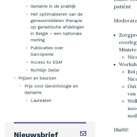
patiënt
Geriatrie in de praktijk
Het optimaliseren van de
Moderator
geneesmiddelen therapie
op geriatrische afdelingen
in België – een nationale
Zorgpro
meting
overleg
Publicaties over
Ministe
Sarcopenie
Nic
Access to EGM
Worksho
Richtlijn Delier
Rol 
Prijzen en beurzen
Nic
Out
Prijs voor Gerontologie en
Geriatrie
van
Wel
Laureaten
noo
nod
18u00:
Nieuwsbrief