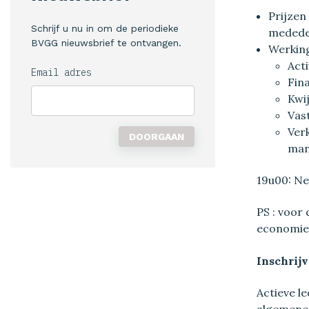
Prijzen
Schrijf u nu in om de periodieke
medede
BVGG nieuwsbrief te ontvangen.
Werkin
Acti
Email adres
Fina
Kwi
Vas
Verk
man
19u00: N
PS : voor
economie 
Inschrij
Actieve l