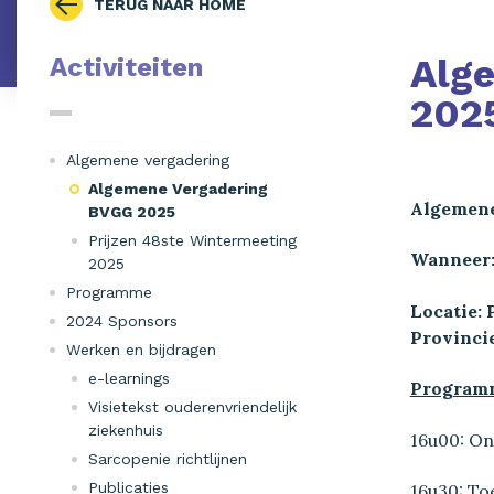
TERUG NAAR HOME
Alg
Activiteiten
202
Algemene vergadering
Algemene Vergadering
Algemen
BVGG 2025
Prijzen 48ste Wintermeeting
Wanneer:
2025
Programme
Locatie: 
2024 Sponsors
Provincie
Werken en bijdragen
e-learnings
Program
Visietekst ouderenvriendelijk
ziekenhuis
16u00: On
Sarcopenie richtlijnen
Publicaties
16u30: To