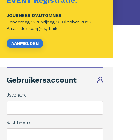
EVENT Registratie:
JOURNEES D'AUTOMNES
Donderdag 15 & vrijdag 16 Oktober 2026
Palais des congres, Luik
AANMELDEN
22nd EUGMS
Gebruikersaccount
Username
MEER WETEN
Wachtwoord