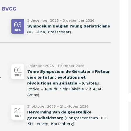
e
BVGG
3 december 2026 - 3 december 2026
03
Symposium Belgian Young Geriatricians
DEC
(AZ Klina, Brasschaat)
1 oktober 2026 - 1 oktober 2026
01
7ème Symposium de Gériatrie « Retour
OKT
-
vers le futur : évolutions et
révolutions en gériatrie »
(Château
Rorive – Rue du Soir Paisible 2 à 4540
Amay)
21 oktober 2026 - 21 oktober 2026
21
Hervorming van de geestelijke
OKT
gezondheidszorg
(Congrescentrum UPC
KU Leuven, Kortenberg)