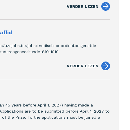
VERDER LEZEN
aflid
s://uzajobs.be/jobs/medisch-coordinator-geriatrie
st-ouderengeneeskunde-810-1010
VERDER LEZEN
an 45 years before April 1, 2027) having made a
pplications are to be submitted before April 1, 2027 to
y of the Prize. To the applications must be joined a