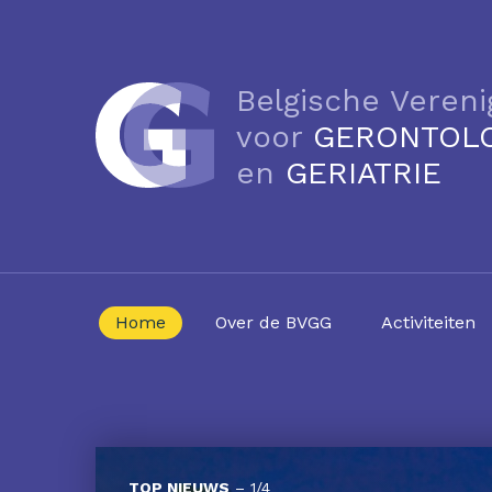
Belgische Vereni
voor
GERONTOL
en
GERIATRIE
Home
Over de BVGG
Activiteiten
TOP NIEUWS
–
1
/
4