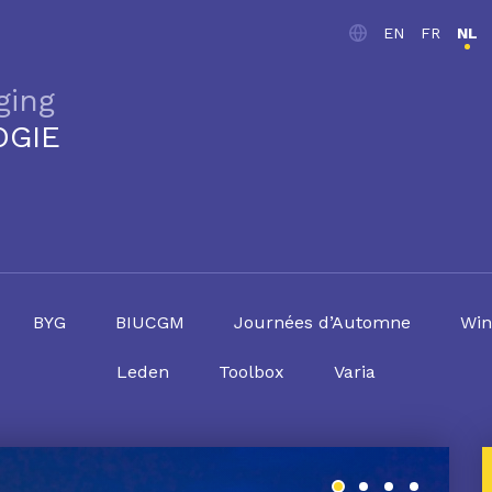
EN
FR
NL
ging
OGIE
BYG
BIUCGM
Journées d’Automne
Win
Leden
Toolbox
Varia