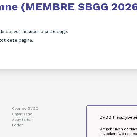
omne (MEMBRE SBGG 2026
de pouvoir accéder à cette page.
tot deze pagina.
Over de BVGG
Journées d’Auto
Organisatie
Wintermeeting
BVGG Privacybele
Activiteiten
Prijs voor Geront
Leden
Het netwerk van
We gebruiken cookie
bezoeken. We respect