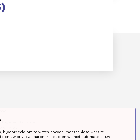
)
mne
id
ologie en Geriatrie
 de BVGG
s, bijvoorbeeld om te weten hoeveel mensen deze website
eren uw privacy, daarom registreren we niet automatisch uw