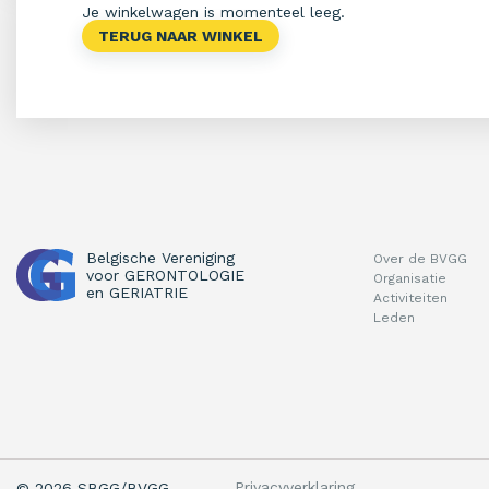
Je winkelwagen is momenteel leeg.
TERUG NAAR WINKEL
Belgische Vereniging
Over de BVGG
voor
GERONTOLOGIE
Organisatie
en
GERIATRIE
Activiteiten
Leden
Privacyverklaring
© 2026 SBGG/BVGG