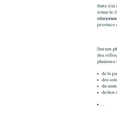
Suite à l
tenue le 
citoyenne
province 
Durant pl
des réflex
plusieurs
de la p
des soin
du numé
du lien 
...