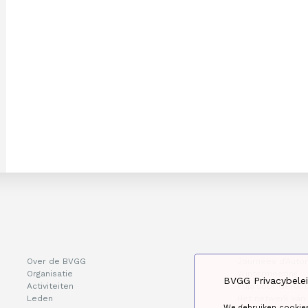
Over de BVGG
Journées d’Auto
Organisatie
Wintermeeting
BVGG Privacybele
Activiteiten
Prijs voor Geront
Leden
Het netwerk van
We gebruiken cookie