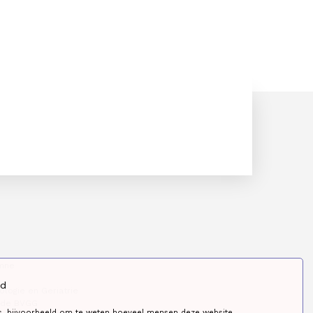
mne
id
ologie en Geriatrie
 de BVGG
s, bijvoorbeeld om te weten hoeveel mensen deze website