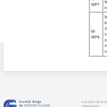
t
WP7
c
N
b
(
M-
i
WP8
o
i
n
Société Belge
A propos de la 
de
GÉRONTOLOGIE
Organisation