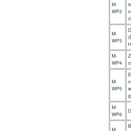
M-
i
WP2
o
z
D
M-
(
WP3
H
M-
Z
WP4
c
E
M-
v
WP5
w
g
M-
D
WP6
B
M-