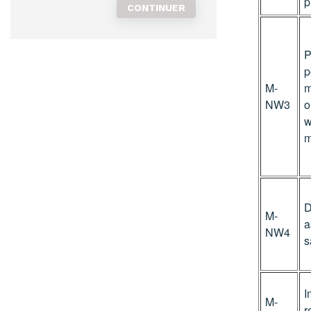
p
P
p
M-
m
NW3
o
w
m
D
M-
a
NW4
s
I
M-
r