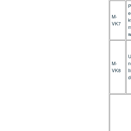
P
e
M-
k
VK7
m
w
U
M-
n
VK8
l
d