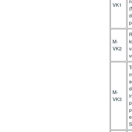
n
VK1
(
d
p
R
M-
k
VK2
v
v
T
m
s
d
M-
i
VK3
p
p
e
S