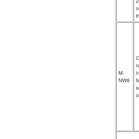
2
o
t
C
r
M-
i
NW8
f
s
o