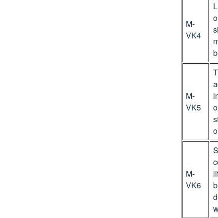
L
o
M-
s
VK4
m
b
T
a
M-
i
VK5
o
s
o
S
c
M-
l
VK6
b
d
w