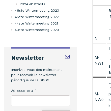
2024 Abstracts
M
46ste Wintermeeting 2023
-
45ste Wintermeeting 2022
-
44ste Wintermeeting 2021
L
43ste Wintermeeting 2020
Nr
T
T
l
Newsletter
M-
l
NW1
s
Inscrivez-vous dès maintenant
a
pour recevoir la newsletter
périodique de la SBGG.
L
i
Adresse email
M-
p
NW2
s
k