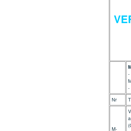
VE
M
-
M
-
Nr
T
V
a
(
M-