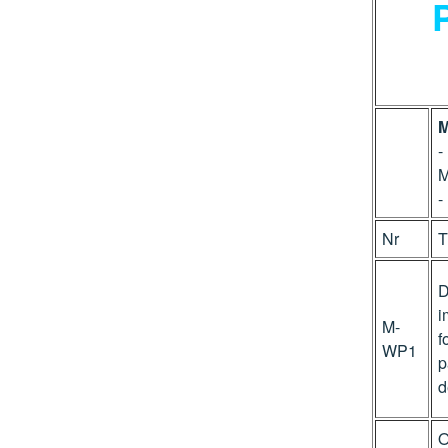
M
-
M
-
Nr
T
D
i
M-
f
WP1
p
d
O