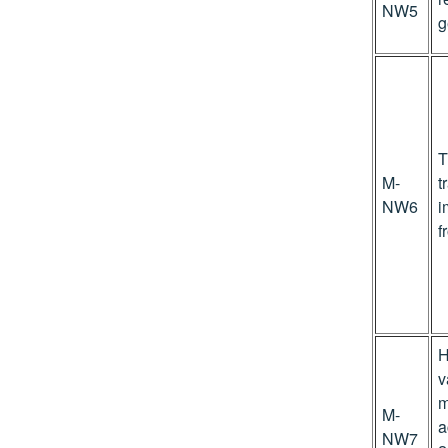
NW5
g
T
M-
t
NW6
i
f
H
v
m
M-
a
NW7