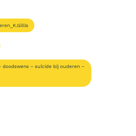
ren_K.Gillis
– doodswens – suïcide bij ouderen –