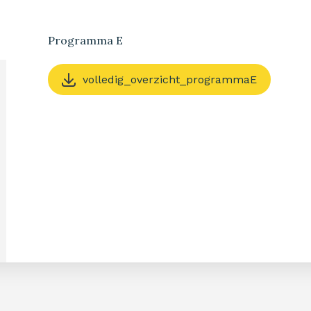
Programma E
volledig_overzicht_programmaE