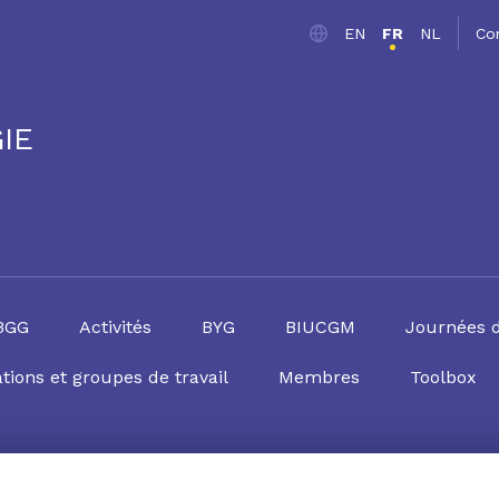
EN
FR
NL
Co
IE
SBGG
Activités
BYG
BIUCGM
Journées 
tions et groupes de travail
Membres
Toolbox