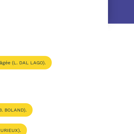
âgée (L. DAL LAGO).
(B. BOLAND).
DURIEUX).