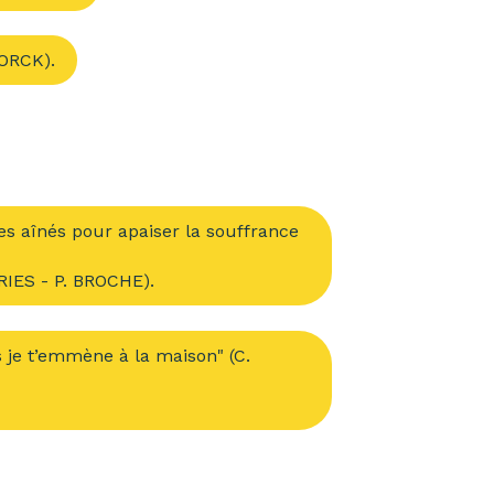
MORCK).
des aînés pour apaiser la souffrance
RIES - P. BROCHE).
ns je t’emmène à la maison" (C.