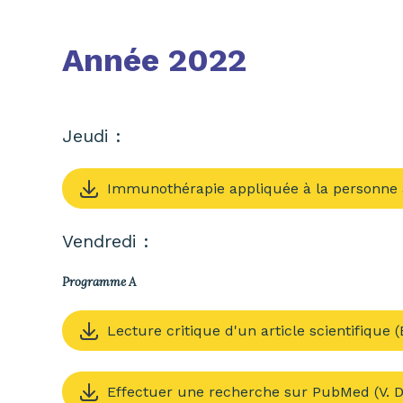
Année 2022
Jeudi :
Immunothérapie appliquée à la personne 
Vendredi :
Programme A
Lecture critique d'un article scientifique 
Effectuer une recherche sur PubMed (V. 