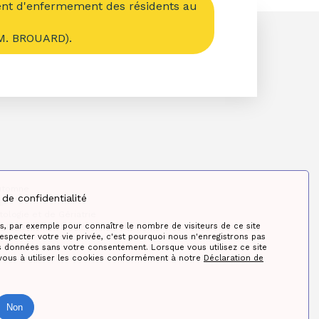
ent d'enfermement des résidents au
(M. BROUARD).
utomne
de confidentialité
g
tologie et de Gériatrie
s, par exemple pour connaître le nombre de visiteurs de ce site
 SBGG
specter votre vie privée, c'est pourquoi nous n'enregistrons pas
données sans votre consentement. Lorsque vous utilisez ce site
vous à utiliser les cookies conformément à notre
Déclaration de
Non