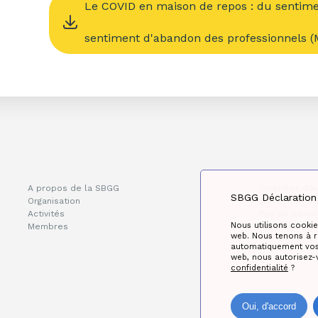
Le COVID en maison de repos : du sentim
sentiment d'abandon des professionnels 
A propos de la SBGG
Journées d’A
SBGG Déclaration 
Organisation
Wintermeetin
Activités
Prix de Géron
Nous utilisons cookie
Membres
Réseau de la
web. Nous tenons à re
automatiquement vos 
web, nous autorisez-
confidentialité
?
Oui, d'accord