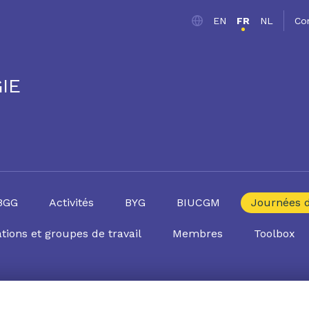
EN
FR
NL
Co
IE
SBGG
Activités
BYG
BIUCGM
Journées 
tions et groupes de travail
Membres
Toolbox