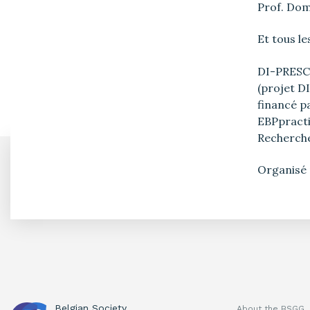
Prof. Dom
Et tous l
DI-PRESCR
(projet D
financé p
EBPpracti
Recherche
Organisé
Belgian Society
About the BSGG