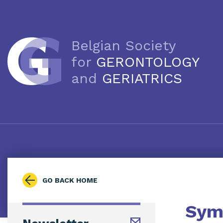
Belgian Society
for
GERONTOLOGY
and
GERIATRICS
GO BACK HOME
Sym