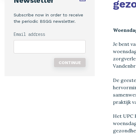
Newsletter
gez
Subscribe now in order to receive
the periodic BSGG newsletter.
Woensdag
Email address
Je bent v
woensdags
zorgverle
Vandenbro
De geeste
hervormin
samenwerk
praktijk 
Het UPC K
woensdagm
gezondhei