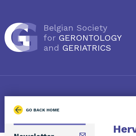
Belgian Society
for
GERONTOLOGY
and
GERIATRICS
GO BACK HOME
Herv