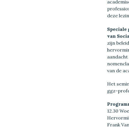
academisc
professio
deze lezin
Speciale 
van Soci
zijn belei
hervormin
aandacht 
nomenclat
van de ac
Het semina
ggz-profe
Program
12.30 Woe
Hervormin
Frank Van