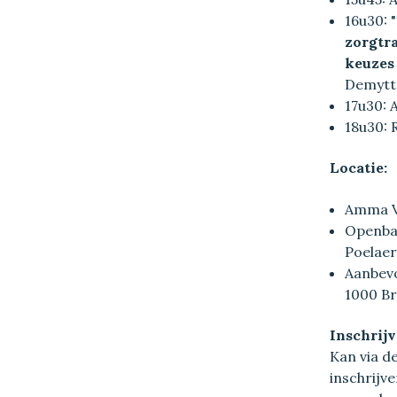
16u30: "
zorgtr
keuzes 
Demytte
17u30:
18u30: 
Locatie:
Amma Ve
Openbaa
Poelaer
Aanbevo
1000 Br
Inschrijv
Kan via de
inschrijve