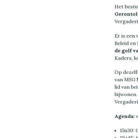
Het bestu
Gerontolo
Vergaderi
Er is een
Beleid en 
de golf 
Kaders, k
Op dezelf
van MSG
lid van b
bijwonen.
Vergaderi
Agenda:
v
15u30: 
15u45: