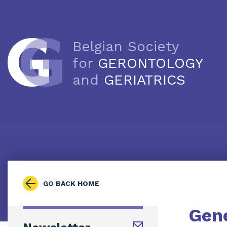
Belgian Society
for
GERONTOLOGY
and
GERIATRICS
GO BACK HOME
Gen