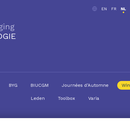
EN
FR
NL
ging
OGIE
BYG
BIUCGM
Journées d’Automne
Win
Leden
Toolbox
Varia