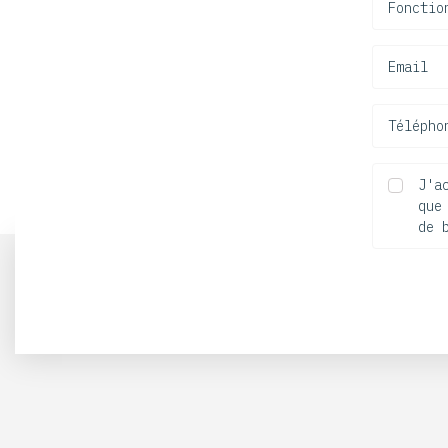
Fonctio
Email
Télépho
J'a
que
de 