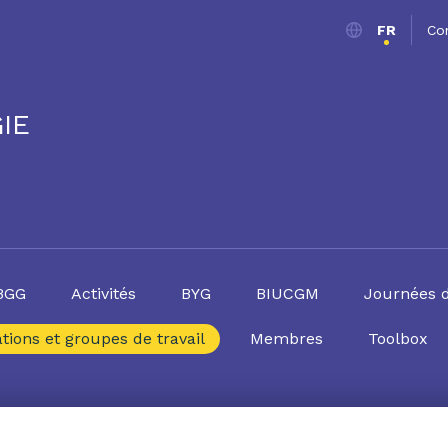
FR
Co
IE
SBGG
Activités
BYG
BIUCGM
Journées 
tions et groupes de travail
Membres
Toolbox