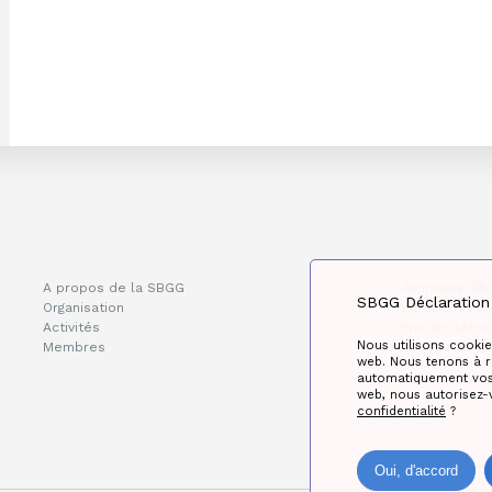
A propos de la SBGG
Journées d’A
SBGG Déclaration 
Organisation
Wintermeetin
Activités
Prix de Géron
Nous utilisons cookie
Membres
Réseau de la
web. Nous tenons à re
automatiquement vos 
web, nous autorisez-
confidentialité
?
Oui, d'accord