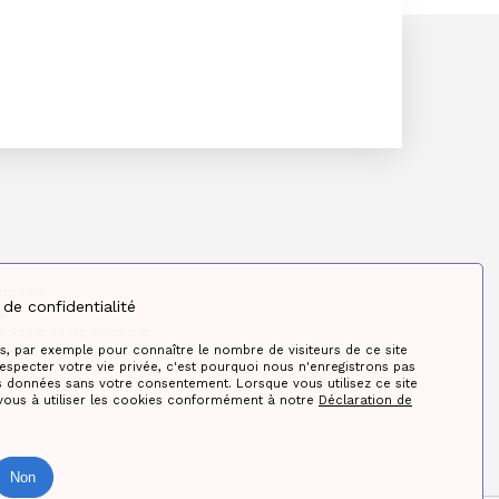
utomne
de confidentialité
g
tologie et de Gériatrie
s, par exemple pour connaître le nombre de visiteurs de ce site
 SBGG
specter votre vie privée, c'est pourquoi nous n'enregistrons pas
données sans votre consentement. Lorsque vous utilisez ce site
vous à utiliser les cookies conformément à notre
Déclaration de
Non