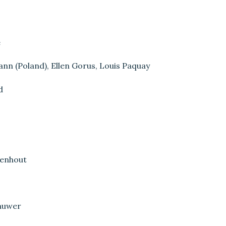
e
nn (Poland), Ellen Gorus, Louis Paquay
d
genhout
rauwer