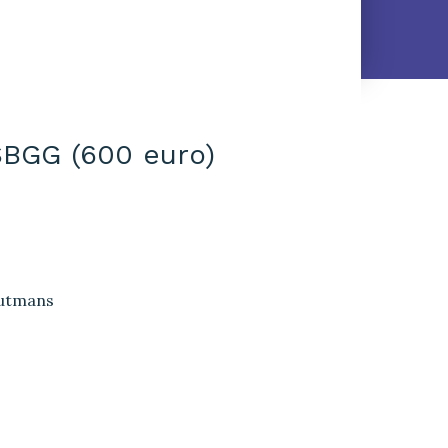
 SBGG (600 euro)
autmans