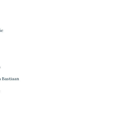
ie
n
n Bastiaan
e