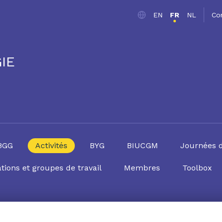
EN
FR
NL
Co
IE
SBGG
Activités
BYG
BIUCGM
Journées 
tions et groupes de travail
Membres
Toolbox