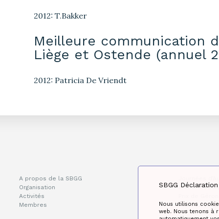
2012: T.Bakker
Meilleure communication de
Liège et Ostende (annuel 2
2012: Patricia De Vriendt
A propos de la SBGG
Journées d’A
SBGG Déclaration 
Organisation
Wintermeetin
Activités
Prix de Géron
Nous utilisons cookie
Membres
Réseau de la
web. Nous tenons à re
automatiquement vos 