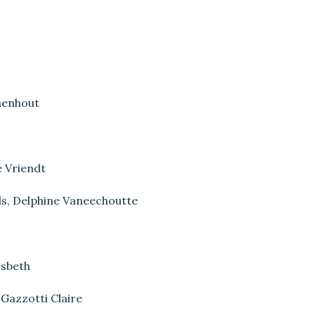
aenhout
e Vriendt
ls, Delphine Vaneechoutte
esbeth
 Gazzotti Claire